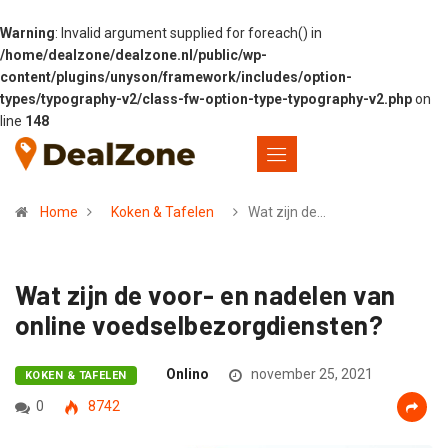
Warning
: Invalid argument supplied for foreach() in
/home/dealzone/dealzone.nl/public/wp-
content/plugins/unyson/framework/includes/option-
types/typography-v2/class-fw-option-type-typography-v2.php
on
line
148
Home
Koken & Tafelen
Wat zijn de…
Wat zijn de voor- en nadelen van
online voedselbezorgdiensten?
Onlino
november 25, 2021
KOKEN & TAFELEN
0
8742