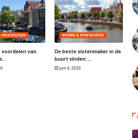
& HUISHOUDEN
WONEN & HUISHOUDEN
de voordelen van
De beste slotenmaker in de
A
...
buurt vinden:...
pa
zo
26
juni 4, 2026