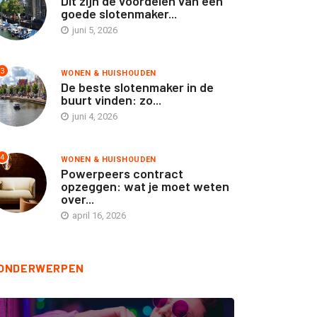
Dit zijn de voordelen van een
goede slotenmaker...
juni 5, 2026
3
WONEN & HUISHOUDEN
OUTDOOR & REIZEN
WONEN & HUISHOUDEN
De beste slotenmaker in de
buurt vinden: zo...
uto abonnement
Dit zijn de voordelen van
juni 4, 2026
rticulier: flexibel rijden
een goede...
nder zorgen
juni 5, 2026
4
WONEN & HUISHOUDEN
Powerpeers contract
augustus 6, 2026
opzeggen: wat je moet weten
over...
april 16, 2026
ONDERWERPEN