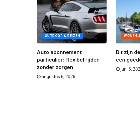
UDEN
OUTDOOR & REIZEN
WONEN 
aker in de
Auto abonnement
Dit zijn 
particulier: flexibel rijden
een goede
zonder zorgen
juni 5, 20
augustus 6, 2026