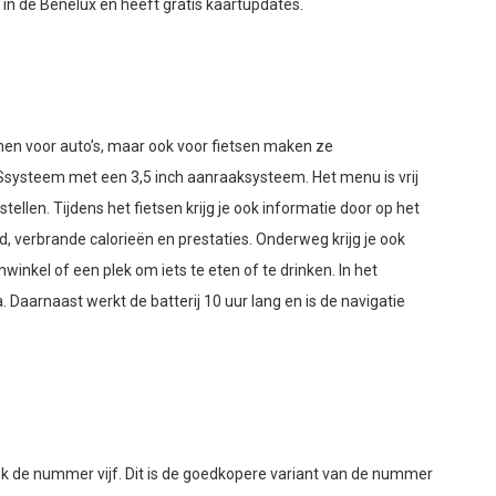
 in de Benelux en heeft gratis kaartupdates.
men voor auto’s, maar ook voor fietsen maken ze
Ssysteem met een 3,5 inch aanraaksysteem. Het menu is vrij
tellen. Tijdens het fietsen krijg je ook informatie door op het
d, verbrande calorieën en prestaties. Onderweg krijg je ook
winkel of een plek om iets te eten of te drinken. In het
Daarnaast werkt de batterij 10 uur lang en is de navigatie
ok de nummer vijf. Dit is de goedkopere variant van de nummer