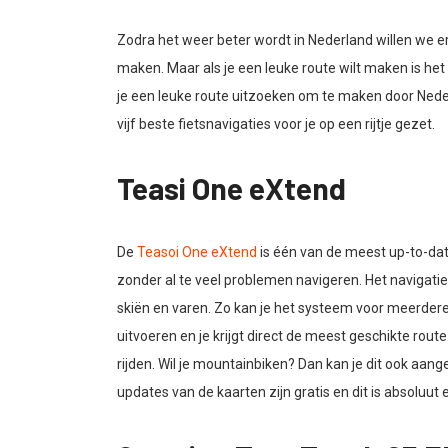
Zodra het weer beter wordt in Nederland willen we e
maken. Maar als je een leuke route wilt maken is het
je een leuke route uitzoeken om te maken door Neder
vijf beste fietsnavigaties voor je op een rijtje gezet.
Teasi One eXtend
De
Teasoi One eXtend
is één van de meest up-to-dat
zonder al te veel problemen navigeren. Het navigat
skiën en varen. Zo kan je het systeem voor meerdere d
uitvoeren en je krijgt direct de meest geschikte rout
rijden. Wil je mountainbiken? Dan kan je dit ook aan
updates van de kaarten zijn gratis en dit is absoluut 