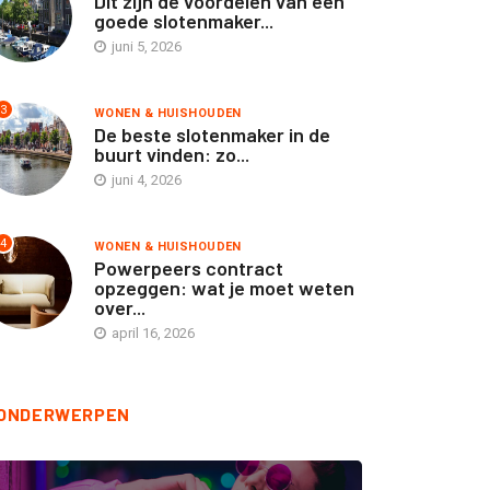
Dit zijn de voordelen van een
goede slotenmaker...
juni 5, 2026
3
WONEN & HUISHOUDEN
De beste slotenmaker in de
buurt vinden: zo...
juni 4, 2026
4
WONEN & HUISHOUDEN
Powerpeers contract
opzeggen: wat je moet weten
over...
april 16, 2026
ONDERWERPEN