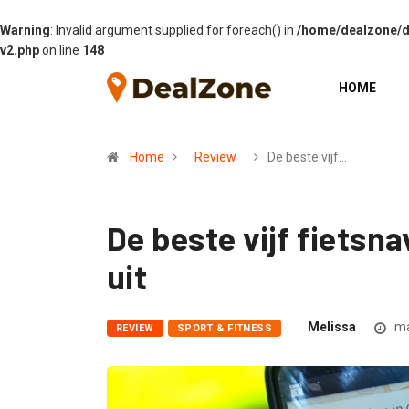
Warning
: Invalid argument supplied for foreach() in
/home/dealzone/de
v2.php
on line
148
HOME
Home
Review
De beste vijf…
De beste vijf fietsn
uit
Melissa
ma
REVIEW
SPORT & FITNESS