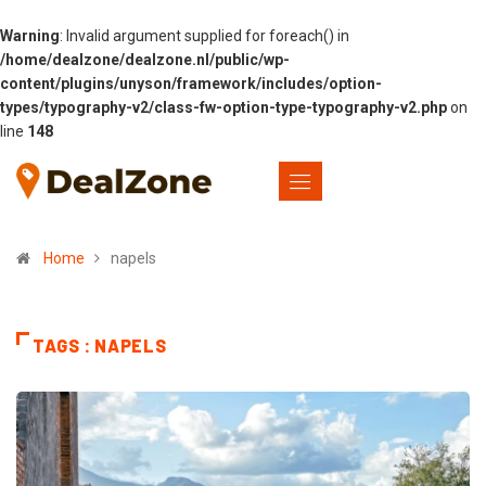
Warning
: Invalid argument supplied for foreach() in
/home/dealzone/dealzone.nl/public/wp-
content/plugins/unyson/framework/includes/option-
types/typography-v2/class-fw-option-type-typography-v2.php
on
line
148
Home
napels
TAGS : NAPELS